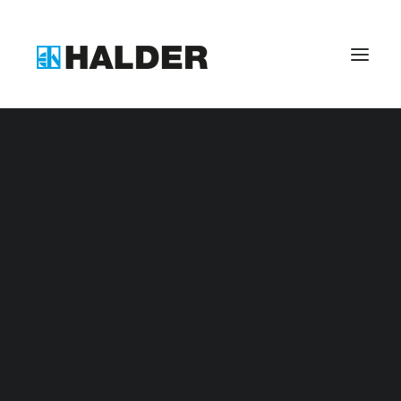
Benefits bei Halder
Allgemein
Zerspanungsmechaniker (m/w/d)
Industriemechaniker (m/w/d)
Industriekaufmann (m/w/d)
Kaufmann für Digitalisierungsmanagement (m/w/d
Fachkraft für Lagerlogistik (m/w/d)