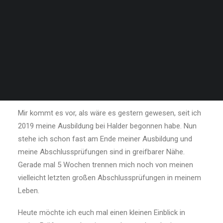
SEARCH
Prüfungsvorbereitung - wie
ich die Prüfungen mit links
schaffe
Mir kommt es vor, als wäre es gestern gewesen, seit ich
2019 meine Ausbildung bei Halder begonnen habe. Nun
stehe ich schon fast am Ende meiner Ausbildung und
meine Abschlussprüfungen sind in greifbarer Nähe.
Gerade mal 5 Wochen trennen mich noch von meinen
vielleicht letzten großen Abschlussprüfungen in meinem
Leben.
Heute möchte ich euch mal einen kleinen Einblick in