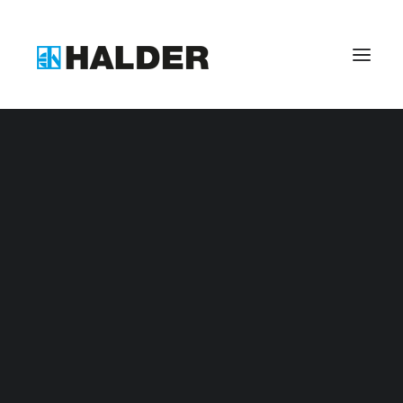
Benefits bei Halder
Zerspanungsmechaniker (m/w/d)
Industriemechaniker (m/w/d)
Industriekaufmann (m/w/d)
Kaufmann für Digitalisierungsmanagement (m/w/d
Fachkraft für Lagerlogistik (m/w/d)