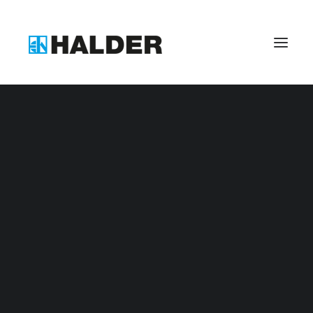
Benefits bei Halder
Zerspanungsmechaniker (m/w/d)
Industriemechaniker (m/w/d)
Industriekaufmann (m/w/d)
Kaufmann für Digitalisierungsmanagement (m/w/d
Fachkraft für Lagerlogistik (m/w/d)