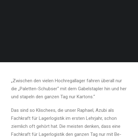
SEARCH
VORSTELLUNG vs.
REALITÄT: Was man als
Fachkraft für Lagerlogistik
wirklich macht
„Zwischen den vielen Hochregallager fahren überall nur
die „Paletten-Schubser“ mit dem Gabelstapler hin und her
und stapeln den ganzen Tag nur Kartons.“
Das sind so Klischees, die unser Raphael, Azubi als
Fachkraft für Lagerlogistik im ersten Lehrjahr, schon
ziemlich oft gehört hat. Die meisten denken, dass eine
Fachkraft für Lagerlogistik den ganzen Tag nur mit Be-