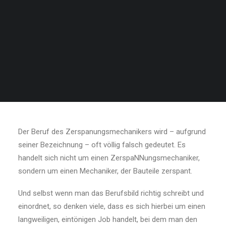
SEARCH
VORSTELLUNG vs.
REALITÄT: Was man als
Zerspanungsmechaniker/-in
wirklich macht
Der Beruf des Zerspanungsmechanikers wird – aufgrund
seiner Bezeichnung – oft völlig falsch gedeutet. Es
handelt sich nicht um einen ZerspaNNungsmechaniker,
sondern um einen Mechaniker, der Bauteile zerspant.
Und selbst wenn man das Berufsbild richtig schreibt und
einordnet, so denken viele, dass es sich hierbei um einen
langweiligen, eintönigen Job handelt, bei dem man den