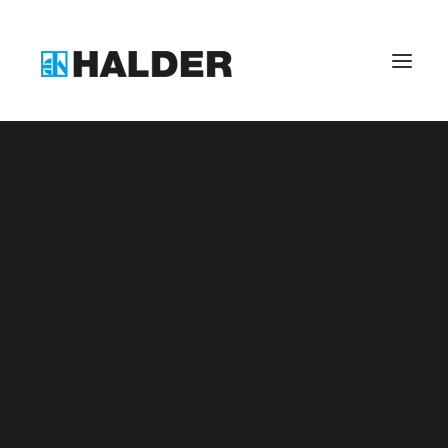
Benefits bei Halder
Zerspanungsmechaniker (m/w/d)
Industriemechaniker (m/w/d)
Industriekaufmann (m/w/d)
Kaufmann für Digitalisierungsmanagement (m/w/d
Fachkraft für Lagerlogistik (m/w/d)