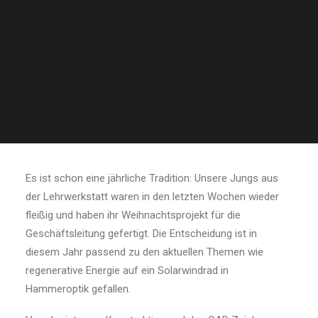
SEARCH
Weihnachtsprojekt
2022 – Teamwork in
der Lehrwerkstatt
Es ist schon eine jährliche Tradition: Unsere Jungs aus
der Lehrwerkstatt waren in den letzten Wochen wieder
fleißig und haben ihr Weihnachtsprojekt für die
Geschäftsleitung gefertigt. Die Entscheidung ist in
diesem Jahr passend zu den aktuellen Themen wie
regenerative Energie auf ein Solarwindrad in
Hammeroptik gefallen.